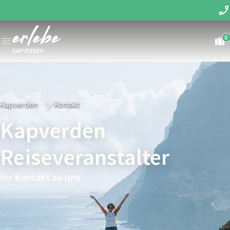
0
KAPVERDEN
Kapverden
Kontakt
Kapverden
Reiseveranstalter
Ihr Kontakt zu uns