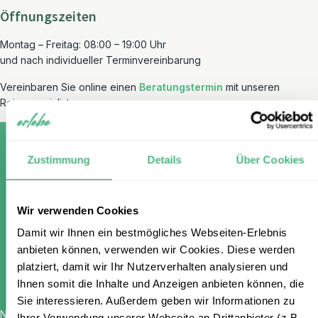
Öffnungszeiten
Montag – Freitag: 08:00 – 19:00 Uhr
und nach individueller Terminvereinbarung
Vereinbaren Sie online einen
Beratungstermin
mit unseren
Reisespezialisten.
Zustimmung
Details
Über Cookies
Melden Sie sich für unseren
Wir verwenden Cookies
kostenlosen Newsletter an und
Damit wir Ihnen ein bestmögliches Webseiten-Erlebnis
erhalten Sie einen 100 €
anbieten können, verwenden wir Cookies. Diese werden
Gutschein
platziert, damit wir Ihr Nutzerverhalten analysieren und
Ihnen somit die Inhalte und Anzeigen anbieten können, die
Sie interessieren. Außerdem geben wir Informationen zu
Name
*
Ihrer Verwendung unserer Webseite an Drittanbieter (z.B.