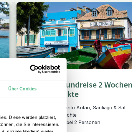
RUNDREISE
Kapverden Rundreise 2 Wochen
Über Cookies
Die Höhepunkte
Sao Vicente, Santo Antao, Santiago & Sal
15 Tage / 14 Nächte
es. Diese werden platziert,
ab € 2.145 p.P. bei 2 Personen
önnen, die Sie interessieren.
B. soziale Medien) weiter.