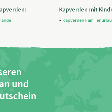
Kapverden:
Kapverden mit Kind
trände
•
Kapverden Familienurla
seren
 an und
Gutschein