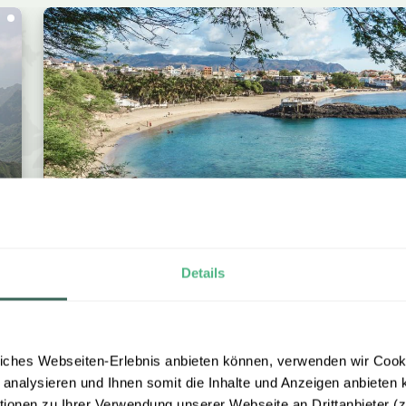
RUNDREISE
n
Kapverden Individualreise –
Details
Berge, Strand und Kultur
Sao Vicente, Santo Antao & Santiago
12 Tage / 11 Nächte
iches Webseiten-Erlebnis anbieten können, verwenden wir Cooki
ab € 1.655 p.P. bei 2 Personen
 analysieren und Ihnen somit die Inhalte und Anzeigen anbieten k
onen zu Ihrer Verwendung unserer Webseite an Drittanbieter (z.