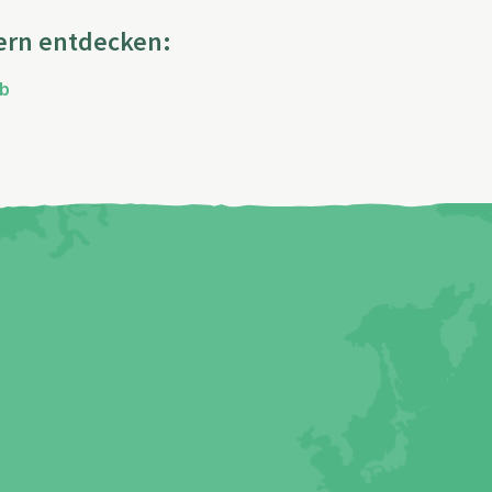
ern entdecken:
ub