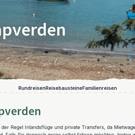
apverden
Rundreisen
Reisebausteine
Familienreisen
pverden
 der Regel Inlandsflüge und private Transfers, da Mietwa
. Falls Sie dennoch gerne selbst fahren möchten, bieten wi