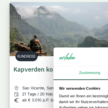
RUNDREISE
Kapverden komplett in 3 Woche
Zustimmung
Sao Vicente, Santo Antao, Santiago, Fogo &
Wir verwenden Cookies
Sal
21 Tage / 20 Nächte
Damit wir Ihnen ein bestmögl
ab € 3.010 p.P. bei 2 Personen
damit wir Ihr Nutzerverhalten
Außerdem geben wir Informati