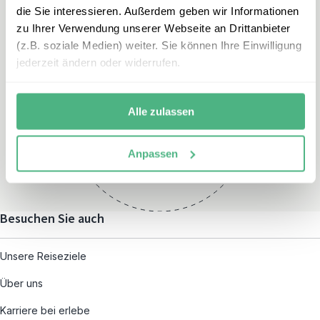
die Sie interessieren. Außerdem geben wir Informationen
zu Ihrer Verwendung unserer Webseite an Drittanbieter
(z.B. soziale Medien) weiter. Sie können Ihre Einwilligung
jederzeit ändern oder widerrufen.
Öffnungszeiten
Montag – Freitag:
Alle zulassen
08:00 – 19:00
und nach individueller
Anpassen
Terminvereinbarung
Besuchen Sie auch
Unsere Reiseziele
Über uns
Karriere bei erlebe