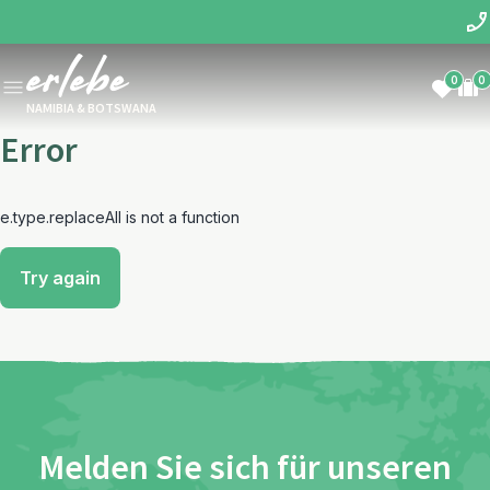
0
0
NAMIBIA & BOTSWANA
Error
e.type.replaceAll is not a function
Try again
Melden Sie sich für unseren