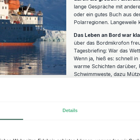
lange Gespräche mit ander
oder ein gutes Buch aus der
Polarregionen. Langeweile k
Das Leben an Bord war klar
über das Bordmikrofon freu
Tagesbriefing: War das Wett
Wenn ja, hieß es: schnell 
warme Schichten darüber, R
Schwimmweste, dazu Mütze,
wasserdichten Rucksack. Am
Viererkabine noch etwas ch
den Ablauf perfekt im Griff.
Details
ren und