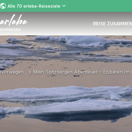
Alle 70 erlebe-Reiseziele
REISE ZUSAMME
NORWEGEN
Norwegen
Mein Spitzbergen Abenteuer – Eisbären Im