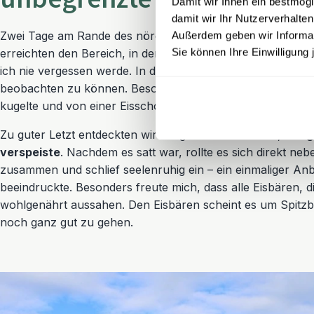
Damit wir Ihnen ein bestmögl
damit wir Ihr Nutzerverhalten
Zwei Tage am Rande des nördlichen Packeises blieben mein
Außerdem geben wir Informati
Sie können Ihre Einwilligung 
erreichten den Bereich, in dem sich das Eis weit auszubreite
ich nie vergessen werde. In diesen Tagen hatten wir das G
beobachten zu können. Besonders liebenswert war eine vers
kugelte und von einer Eisscholle zur nächsten hüpfte, als w
Zu guter Letzt entdeckten wir ein großes Männchen, das
g
verspeiste
. Nachdem es satt war, rollte es sich direkt ne
zusammen und schlief seelenruhig ein – ein einmaliger Anbl
beeindruckte. Besonders freute mich, dass alle Eisbären, 
wohlgenährt aussahen. Den Eisbären scheint es um Spitz
noch ganz gut zu gehen.