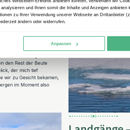
iches Webseiten-Erlebnis anbieten können, verwenden wir Cooki
 analysieren und Ihnen somit die Inhalte und Anzeigen anbieten k
e absoluten Highlights. Wir
onen zu Ihrer Verwendung unserer Webseite an Drittanbieter (z.
jederzeit ändern oder widerrufen.
n schien – eine Stille, die
lück,
drei Eisbären
pielte Bärin, die sich
olle sie uns unterhalten.
Anpassen
erade eine erlegte Robbe
ben den Rest der Beute
ick, der mich tief
die wir zu Gesicht bekamen,
bergen im Moment also
Landgänge –