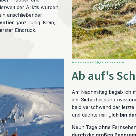
erwelt der Arktis wurden
ein anschließender
entier
ganz ruhig. Klein,
erster Eindruck.
Ab auf's Sch
Am Nachmittag begab ich m
der Sicherheitsunterweisung
bald verschwand der letzte
und dachte mir:
„Ich bin d
Neun Tage ohne Fernsehen, 
durch die großen Panoram