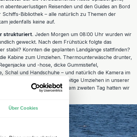
en abenteuerlustigen Reisenden und den Guides an Bord
 Schiffs-Bibliothek – alle natürlich zu Themen der
am jedenfalls keine auf.
 strukturiert
. Jeden Morgen um 08:00 Uhr wurden wir
ndlich geweckt. Nach dem Frühstück folgte das
er stabil? Konnten die geplanten Landgänge stattfinden?
in die Kabine zum Umziehen. Thermounterwäsche drunter,
egenjacke und -hose, dicke Gummistiefel,
 Schal und Handschuhe – und natürlich die Kamera im
 ersten Tag war das gleichzeitige Umziehen in unserer
aotisch, aber spätestens ab dem zweiten Tag hatten wir
Über Cookies