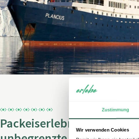
Zustimmung
Packeiserlebnisse – Eisbä
Wir verwenden Cookies
unbegrenzte Stille