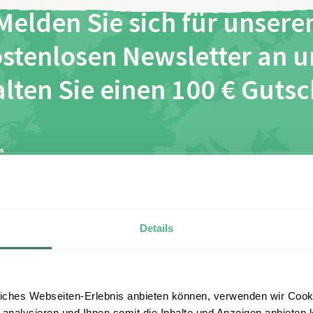
Melden Sie sich für unsere
stenlosen Newsletter an 
lten Sie einen 100 € Guts
*
*
ch habe die Bestimmungen zum
Datenschutz
gelesen und 
esen zu.
Details
Anmelden
iches Webseiten-Erlebnis anbieten können, verwenden wir Cooki
 analysieren und Ihnen somit die Inhalte und Anzeigen anbieten k