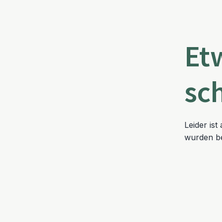
Et
sc
Leider is
wurden be