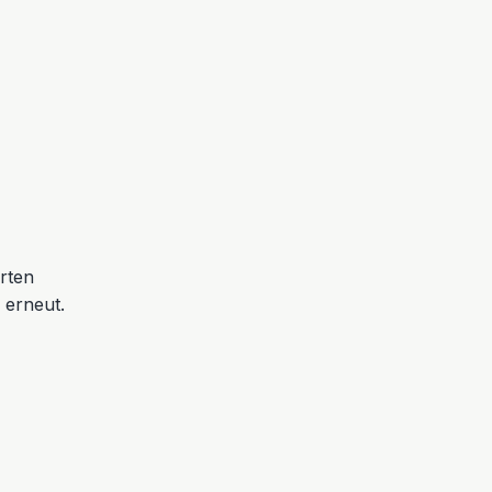
erten
 erneut.