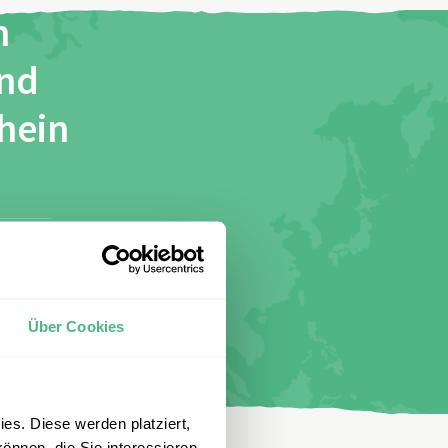
n
und
chein
stimme
Über Cookies
es. Diese werden platziert,
önnen, die Sie interessieren.