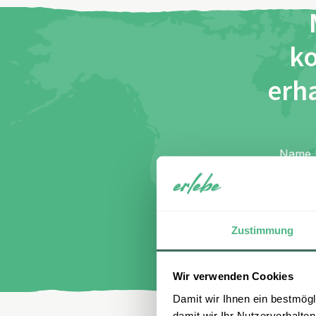
ko
erha
Name
E-Mail
I
di
Zustimmung
Wir verwenden Cookies
Damit wir Ihnen ein bestmögl
damit wir Ihr Nutzerverhalten