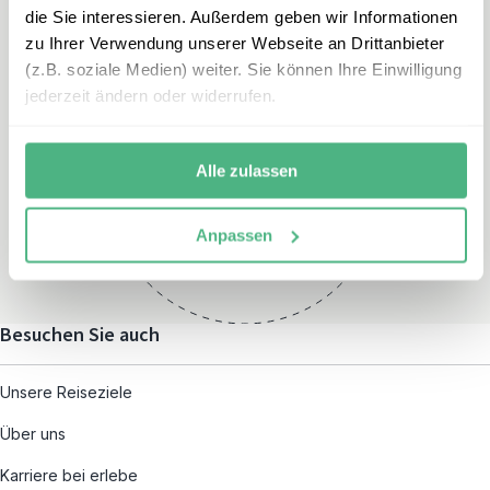
die Sie interessieren. Außerdem geben wir Informationen
zu Ihrer Verwendung unserer Webseite an Drittanbieter
(z.B. soziale Medien) weiter. Sie können Ihre Einwilligung
jederzeit ändern oder widerrufen.
Öffnungszeiten
Montag – Freitag:
Alle zulassen
08:00 – 19:00
und nach individueller
Anpassen
Terminvereinbarung
Besuchen Sie auch
Unsere Reiseziele
Über uns
Karriere bei erlebe