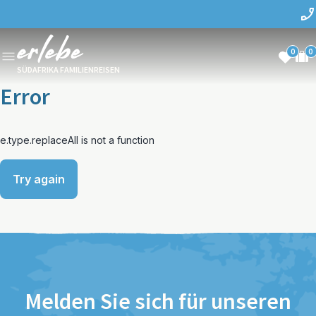
0
0
SÜDAFRIKA FAMILIENREISEN
Error
e.type.replaceAll is not a function
Try again
Melden Sie sich für unseren