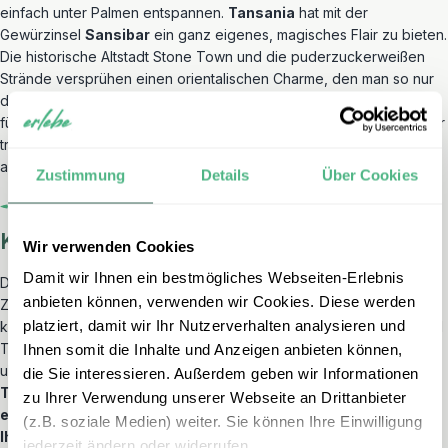
einfach unter Palmen entspannen.
Tansania
hat mit der
Gewürzinsel
Sansibar
ein ganz eigenes, magisches Flair zu bieten.
Die historische Altstadt Stone Town und die puderzuckerweißen
Strände versprühen einen orientalischen Charme, den man so nur
dort findet. Beide Optionen bieten einen erstklassigen Abschluss
für Ihre Ostafrika Reise und lassen die Erlebnisse der Safari in einer
traumhaften Umgebung Revue passieren, bevor Sie die Heimreise
antreten.
Zustimmung
Details
Über Cookies
Kurz & knapp
Wir verwenden Cookies
Damit wir Ihnen ein bestmögliches Webseiten-Erlebnis
Die Wahl zwischen Kenia und Tansania ist letztlich eine Frage Ihres
anbieten können, verwenden wir Cookies. Diese werden
Zeitplans und Ihrer Prioritäten. Ich finde, dass Kenia perfekt für
platziert, damit wir Ihr Nutzerverhalten analysieren und
kompakte Safaris und traumhafte Strandtage geeignet ist, während
Tansania mit der Serengeti und dem Ngorongoro Krater die
Ihnen somit die Inhalte und Anzeigen anbieten können,
ultimative Wildnis für Entdecker bietet.
Wenn Sie die maximale
die Sie interessieren. Außerdem geben wir Informationen
Tierwelt auf weiten Flächen suchen, wählen Sie Tansania; für
zu Ihrer Verwendung unserer Webseite an Drittanbieter
eine abwechslungsreiche Safari mit kurzen Wegen ist Kenia
(z.B. soziale Medien) weiter. Sie können Ihre Einwilligung
Ihre beste Wahl.
Beide Länder lassen sich übrigens auch
jederzeit ändern oder widerrufen.