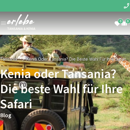
0
0
TANSANIA & KENIA
Tansania
Kenia Oder Tansania? Die Beste Wahl Für Ihre Safari
Kenia oder Tansania?
Die beste Wahl für Ihre
Safari
Blog