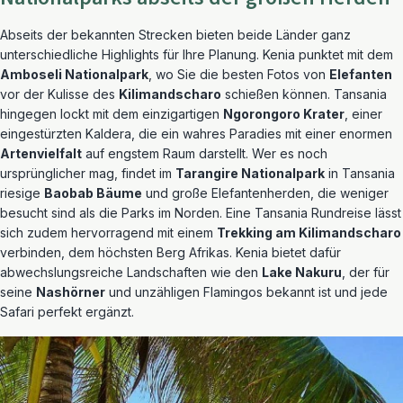
Abseits der bekannten Strecken bieten beide Länder ganz
unterschiedliche Highlights für Ihre Planung. Kenia punktet mit dem
Amboseli Nationalpark
, wo Sie die besten Fotos von
Elefanten
vor der Kulisse des
Kilimandscharo
schießen können. Tansania
hingegen lockt mit dem einzigartigen
Ngorongoro Krater
, einer
eingestürzten Kaldera, die ein wahres Paradies mit einer enormen
Artenvielfalt
auf engstem Raum darstellt. Wer es noch
ursprünglicher mag, findet im
Tarangire Nationalpark
in Tansania
riesige
Baobab Bäume
und große Elefantenherden, die weniger
besucht sind als die Parks im Norden. Eine Tansania Rundreise lässt
sich zudem hervorragend mit einem
Trekking am Kilimandscharo
verbinden, dem höchsten Berg Afrikas. Kenia bietet dafür
abwechslungsreiche Landschaften wie den
Lake Nakuru
, der für
seine
Nashörner
und unzähligen Flamingos bekannt ist und jede
Safari perfekt ergänzt.