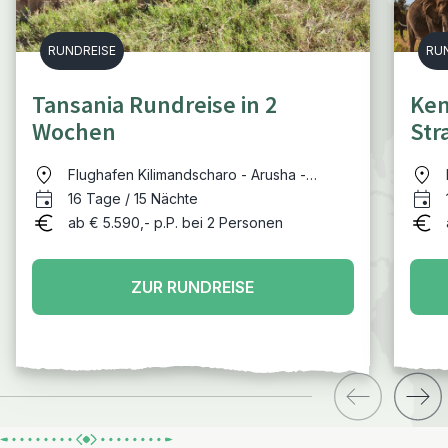
RUNDREISE
RU
Tansania Rundreise in 2
Ken
Wochen
Str
Flughafen Kilimandscharo - Arusha -
Tarangire - Lake Manyara - Lake Natron -
16 Tage / 15 Nächte
Serengeti - Ngorongoro - Arusha -
ab € 5.590,- p.P. bei 2 Personen
Sansibar
ZUR RUNDREISE