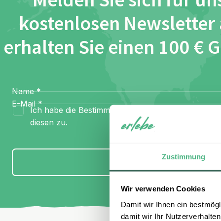
Melden Sie sich für un
kostenlosen Newsletter
erhalten Sie einen 100 € 
Name
*
E-Mail
*
Ich habe die Bestimmungen zum
Datenschutz
gel
diesen zu.
Zustimmung
Anmelden
Wir verwenden Cookies
Damit wir Ihnen ein bestmögl
damit wir Ihr Nutzerverhalten