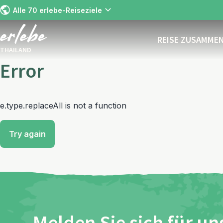
Alle 70 erlebe-Reiseziele
REISE ZUSAMME
THAILAND
Error
e.type.replaceAll is not a function
Try again