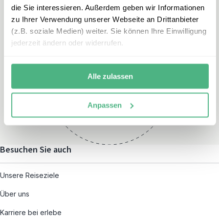
die Sie interessieren. Außerdem geben wir Informationen
zu Ihrer Verwendung unserer Webseite an Drittanbieter
(z.B. soziale Medien) weiter. Sie können Ihre Einwilligung
jederzeit ändern oder widerrufen.
Öffnungszeiten
Montag – Freitag:
Alle zulassen
08:00 – 19:00
und nach individueller
Anpassen
Terminvereinbarung
Besuchen Sie auch
Unsere Reiseziele
Über uns
Karriere bei erlebe