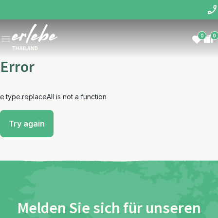
0
0
THAILAND
Error
e.type.replaceAll is not a function
Try again
Melden Sie sich für unseren