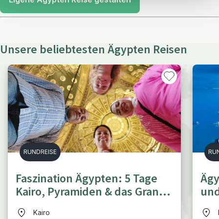
Unsere beliebtesten Ägypten Reisen
RUNDREISE
RU
Faszination Ägypten: 5 Tage
Ägy
Kairo, Pyramiden & das Grand
und
Egyptian Museum
Kairo