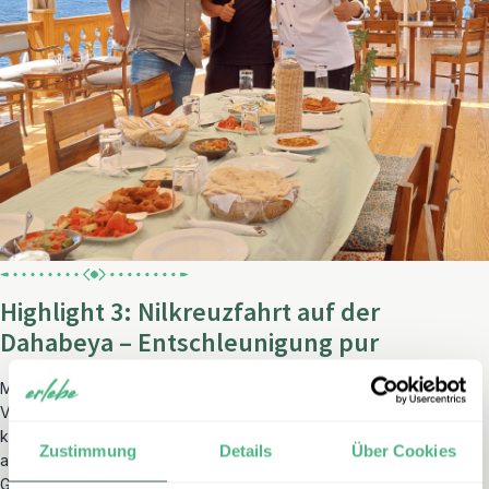
Highlight 3: Nilkreuzfahrt auf der
Dahabeya – Entschleunigung pur
Mein drittes Highlight war die Nilkreuzfahrt auf einer Dahabeya. Im
Vergleich zu den großen Kreuzfahrtschiffen ist eine Dahabeya
klein, ruhig und total entspannt. Man fühlt sich nicht wie ein
Zustimmung
Details
Über Cookies
anonymer Gast, sondern eher wie auf einer kleinen privaten Reise.
Genau das hat es für mich so besonders gemacht.
Statt