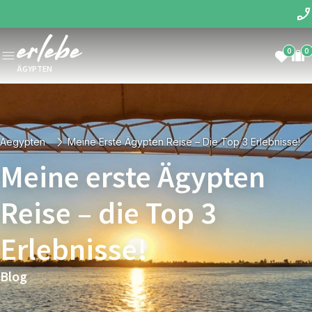
0
0
ÄGYPTEN
Aegypten
Meine Erste Ägypten Reise – Die Top 3 Erlebnisse!
Meine erste Ägypten
Reise – die Top 3
Erlebnisse!
Blog