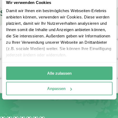
und Trinken rechnen?
Wir verwenden Cookies
Stornierung & Umbuchung
Damit wir Ihnen ein bestmögliches Webseiten-Erlebnis
anbieten können, verwenden wir Cookies. Diese werden
platziert, damit wir Ihr Nutzerverhalten analysieren und
Ihnen somit die Inhalte und Anzeigen anbieten können,
Was passiert, wenn mein Ausflug abgesagt wird?
die Sie interessieren. Außerdem geben wir Informationen
zu Ihrer Verwendung unserer Webseite an Drittanbieter
Ich muss meine Reise stornieren. Was ist zu
(z.B. soziale Medien) weiter. Sie können Ihre Einwilligung
beachten?
jederzeit ändern oder widerrufen.
Was ist, wenn eine Person storniert und wir eine
Ersatzperson mitnehmen möchten?
Alle zulassen
Was muss ich tun, um meine Reise umzubuchen?
Anpassen