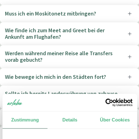
Muss ich ein Moskitonetz mitbringen?
Wie finde ich zum Meet and Greet bei der
Ankunft am Flughafen?
Werden während meiner Reise alle Transfers
vorab gebucht?
Wie bewege ich mich in den Städten fort?
Sollte ich bereits Landeswährung von zuhause
mitbringen?
Kann ich vor Ort mit der Kreditkarte bezahlen?
Zustimmung
Details
Über Cookies
Mit welchen Ausgaben muss ich vor Ort für Essen