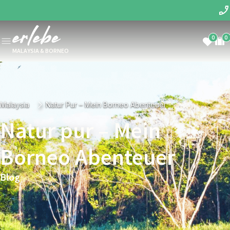
0
0
MALAYSIA & BORNEO
Malaysia
Natur Pur – Mein Borneo Abenteuer
Natur pur – Mein
Borneo Abenteuer
Blog