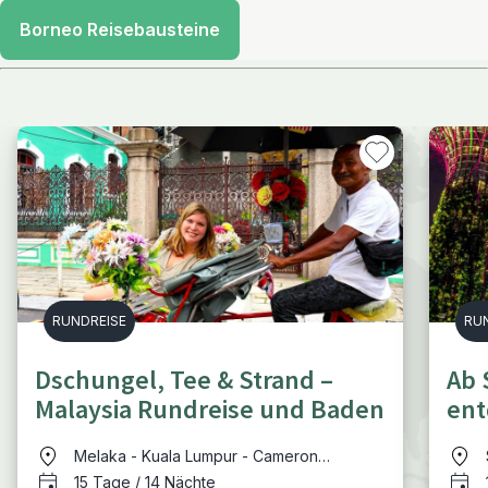
Borneo Reisebausteine
RUNDREISE
RU
Dschungel, Tee & Strand –
Ab 
Malaysia Rundreise und Baden
ent
Melaka - Kuala Lumpur - Cameron
Highlands - Belum Regenwald - Pulau
15 Tage / 14 Nächte