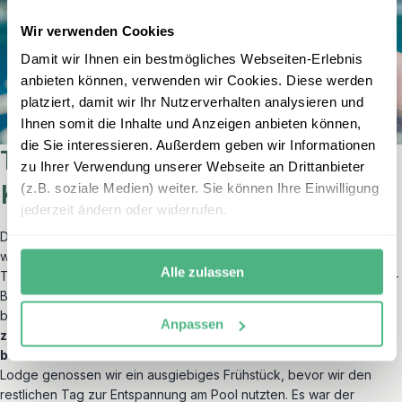
Wir verwenden Cookies
Damit wir Ihnen ein bestmögliches Webseiten-Erlebnis
anbieten können, verwenden wir Cookies. Diese werden
platziert, damit wir Ihr Nutzerverhalten analysieren und
Ihnen somit die Inhalte und Anzeigen anbieten können,
die Sie interessieren. Außerdem geben wir Informationen
Tag 3 – Die Magie des
zu Ihrer Verwendung unserer Webseite an Drittanbieter
Kinabatangan-Flusses
(z.B. soziale Medien) weiter. Sie können Ihre Einwilligung
jederzeit ändern oder widerrufen.
Der nächste Morgen begann früh. Um 6:15 Uhr saßen wir bereits
wieder im Boot, um die Morgendämmerung zur Vogel- und
Alle zulassen
Tierbeobachtung zu nutzen. Unser Ziel war der nahegelegene Ox-
Bow-See, ein idyllischer Ort, der für seine reiche Vogelwelt
bekannt ist.
Der frühe Start lohnte sich, denn wir konnten
Anpassen
zahlreiche Vogelarten in ihrer natürlichen Umgebung
beobachten – ein Paradies für Naturliebhaber.
Zurück in der
Lodge genossen wir ein ausgiebiges Frühstück, bevor wir den
restlichen Tag zur Entspannung am Pool nutzten. Es war der