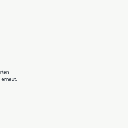
erten
 erneut.