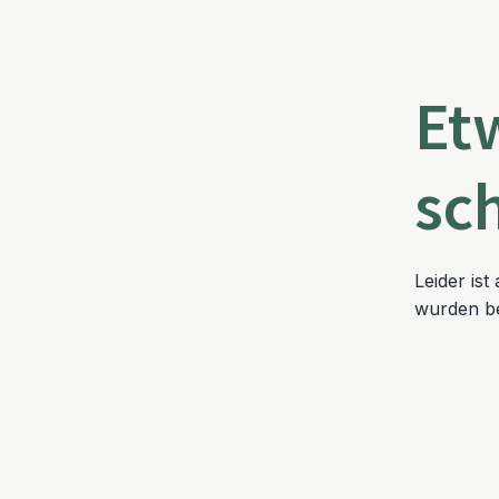
Et
sc
Leider is
wurden be