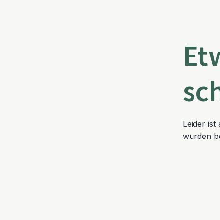
Et
sc
Leider is
wurden be