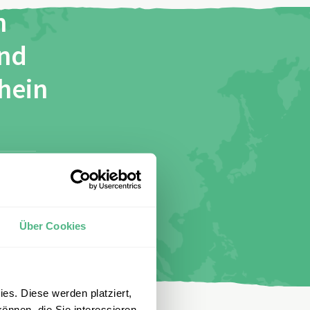
n
und
chein
stimme
Über Cookies
es. Diese werden platziert,
önnen, die Sie interessieren.