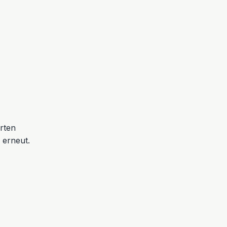
erten
 erneut.