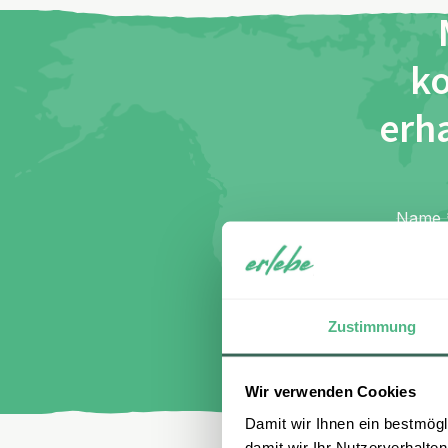
ko
erha
Name
E-Mail
I
di
Zustimmung
Wir verwenden Cookies
Damit wir Ihnen ein bestmögl
damit wir Ihr Nutzerverhalten