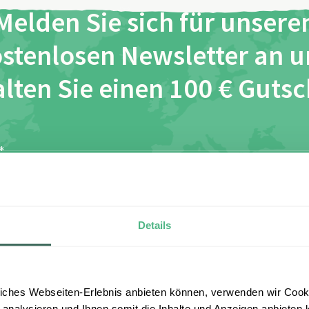
Melden Sie sich für unsere
stenlosen Newsletter an 
lten Sie einen 100 € Guts
*
*
ch habe die Bestimmungen zum
Datenschutz
gelesen und 
esen zu.
Details
Anmelden
iches Webseiten-Erlebnis anbieten können, verwenden wir Cooki
 analysieren und Ihnen somit die Inhalte und Anzeigen anbieten k