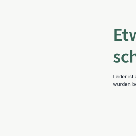
Et
sc
Leider is
wurden be