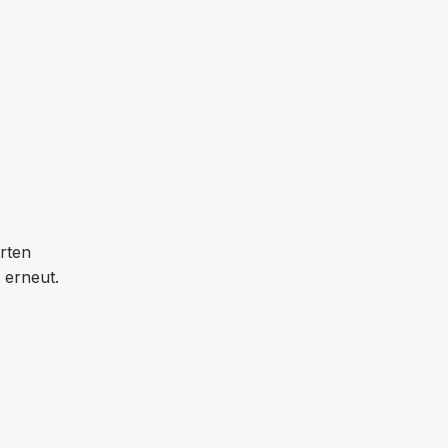
erten
 erneut.