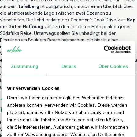
auf dem
Tafelberg
ist obligatorisch, um sich einen Überblick über
die atemberaubende Lage zwischen zwei Ozeanen zu
verschaffen. Die Fahrt entlang des Chapman’s Peak Drive zum
Kap
der Guten Hoffnung
zählt zu den absoluten Höhepunkten jeder
Südafrika Reise. Unterwegs sollten Sie unbedingt bei den
Pinguinen am Boulders Beach haltmachen, die hier in einer
geschützten Bucht zu Hause sind. Auch die nahegelegene
Weinregion um
Stellenbosch
und
Franschhoek
lädt dazu ein, die
erstklassigen südafrikanischen Tropfen in historischem Ambiente zu
Zustimmung
Details
Über Cookies
verkosten. Kapstadt verbindet urbanes Flair mit Naturerlebnissen
auf eine Weise, die weltweit einzigartig ist. Die Stadt versprüht eine
Energie, die den Geist der Rainbow Nation perfekt widerspiegelt
und Ihre Reise harmonisch abrundet.
Wir verwenden Cookies
Damit wir Ihnen ein bestmögliches Webseiten-Erlebnis
anbieten können, verwenden wir Cookies. Diese werden
Kurz & knapp
platziert, damit wir Ihr Nutzerverhalten analysieren und
Ihnen somit die Inhalte und Anzeigen anbieten können,
Die beste Route für eine Südafrika Rundreise führt in drei
die Sie interessieren. Außerdem geben wir Informationen
Wochen von Johannesburg über die privaten Reservate am
zu Ihrer Verwendung unserer Webseite an Drittanbieter
Kruger Park und die Garden Route bis nach Kapstadt, um