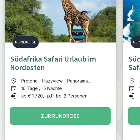
RUNDREISE
RU
Südafrika Safari Urlaub im
Süd
Nordosten
Saf
Pretoria – Hazyview – Panorama
Route/Blyde River Canyon – Privatreservat
16 Tage / 15 Nächte
bei Hoedspruit – Kruger-Nationalpark –
ab € 1.720,- p.P. bei 2 Personen
Eswatini/Mlilwane Wildlife Sanctuary – St.
Lucia – Durban/Umhlanga –
Drakensberge/Champagne Valley –
ZUR RUNDREISE
Golden Gate (optional) – Johannesburg