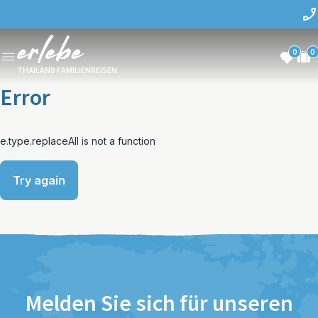
0
0
THAILAND FAMILIENREISEN
Error
e.type.replaceAll is not a function
Try again
Melden Sie sich für unseren