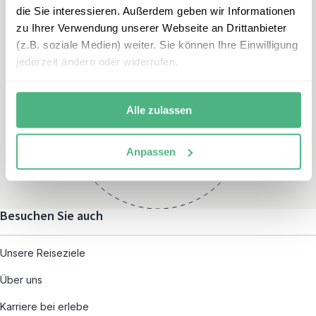
die Sie interessieren. Außerdem geben wir Informationen
zu Ihrer Verwendung unserer Webseite an Drittanbieter
(z.B. soziale Medien) weiter. Sie können Ihre Einwilligung
jederzeit ändern oder widerrufen.
Öffnungszeiten
Montag – Freitag:
Alle zulassen
08:00 – 19:00
und nach individueller
Anpassen
Terminvereinbarung
Besuchen Sie auch
Unsere Reiseziele
Über uns
Karriere bei erlebe