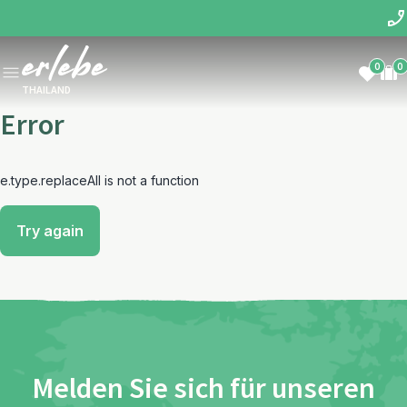
0
0
THAILAND
Error
e.type.replaceAll is not a function
Try again
Melden Sie sich für unseren