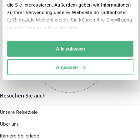
die Sie interessieren. Außerdem geben wir Informationen
zu Ihrer Verwendung unserer Webseite an Drittanbieter
(z.B. soziale Medien) weiter. Sie können Ihre Einwilligung
jederzeit ändern oder widerrufen.
Öffnungszeiten
Montag – Freitag:
Alle zulassen
08:00 – 19:00
und nach individueller
Anpassen
Terminvereinbarung
Besuchen Sie auch
Unsere Reiseziele
Über uns
Karriere bei erlebe