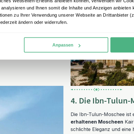
iches Webseiten-Erlebnis anbieten können, verwenden wir Cooki
-Ali-Moschee
, auch als
 analysieren und Ihnen somit die Inhalte und Anzeigen anbieten k
en und der schimmernden
onen zu Ihrer Verwendung unserer Webseite an Drittanbieter (z.
stanbul und verzaubert
jederzeit ändern oder widerrufen.
 untergehende Sonne die
Anpassen
Kairo besonders magisch
4. Die Ibn-Tulun
Die Ibn-Tulun-Moschee ist 
erhaltenen Moscheen
Kair
schlichte Eleganz und eine 