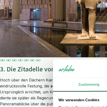
3. Die Zitadelle von Saladin
Hoch über den Dächern Kairos erhebt sich die Zitadelle vo
Zustimmung
eindrucksvolle Festung, die
seit dem 12. Jahrhundert
über
Ursprünglich errichtet, um Kairo vor den Angriffen der
Kre
diente sie später als Regierungssitz und bietet bis heute e
Wir verwenden Cookies
Panoramablicke über die pulsierende Metropole. Innerha