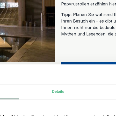
Papyrusrollen erzählen hie
Tipp:
Planen Sie während 
Ihren Besuch ein – es gibt 
Ihnen nicht nur die bedeut
Mythen und Legenden, die s
n Saladin, eine
Details
 die Stadt wacht.
uzritter
zu schützen,
inen der schönsten
lb der mächtigen Mauern