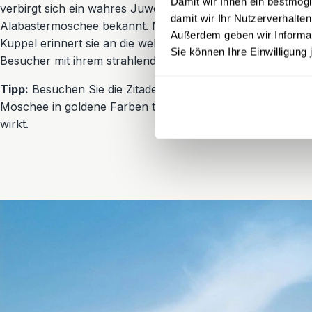
Damit wir Ihnen ein bestmögl
verbirgt sich ein wahres Juwel: die prachtvolle
Mohammed
damit wir Ihr Nutzerverhalten
Alabastermoschee bekannt. Mit ihren schlanken Minarett
Außerdem geben wir Informati
Kuppel erinnert sie an die weltberühmte Hagia Sophia in I
Sie können Ihre Einwilligung 
Besucher mit ihrem strahlend weißen Innenraum.
Tipp:
Besuchen Sie die Zitadelle am Nachmittag, wenn die
Moschee in goldene Farben taucht und die Aussicht über 
wirkt.