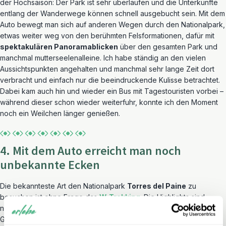
der Hochsaison: Der Park ist sehr überlaufen und die Unterkünfte
entlang der Wanderwege können schnell ausgebucht sein. Mit dem
Auto bewegt man sich auf anderen Wegen durch den Nationalpark,
etwas weiter weg von den berühmten Felsformationen, dafür mit
spektakulären Panoramablicken
über den gesamten Park und
manchmal mutterseelenalleine. Ich habe ständig an den vielen
Aussichtspunkten angehalten und manchmal sehr lange Zeit dort
verbracht und einfach nur die beeindruckende Kulisse betrachtet.
Dabei kam auch hin und wieder ein Bus mit Tagestouristen vorbei –
während dieser schon wieder weiterfuhr, konnte ich den Moment
noch ein Weilchen länger genießen.
4. Mit dem Auto erreicht man noch
unbekannte Ecken
Die bekannteste Art den Nationalpark
Torres del Paine
zu
besuchen ist ohne Frage das
W-Trekking
. Die Highlights sind
natürlich die Torres del Paine, die
Cuernos del Paine
und der
Grey Gletscher. Ich habe das Trekking selbst getestet und war