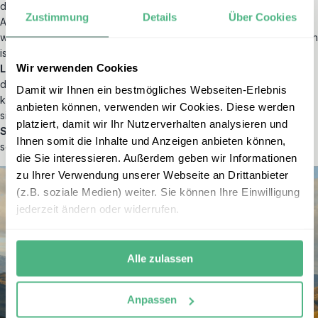
danach total begeistert von der Landschaft, die man dort vorfindet.
Zustimmung
Details
Über Cookies
Aber erst jetzt, nachdem ich mit dem Mietwagen noch einmal dort
war, ist mir bewusst geworden, wie groß der Nationalpark eigentlich
ist und wie viel mehr er noch zu bieten hat. Es gibt zahlreiche
Wir verwenden Cookies
Lagunen, Seen, Wasserfälle
und wunderschöne Wanderwege,
die man in den fünf Tagen auf dem W-Trek gar nicht besuchen
Damit wir Ihnen ein bestmögliches Webseiten-Erlebnis
kann und die man auch auf längeren Trekkings nicht erreicht, weil
anbieten können, verwenden wir Cookies. Diese werden
sie auf der anderen Seite des Parks liegen. Die Wanderung vom
platziert, damit wir Ihr Nutzerverhalten analysieren und
Salto Grande
zum
Mirador Cuernos
war beispielsweise eine der
Ihnen somit die Inhalte und Anzeigen anbieten können,
schönsten, die ich im Nationalpark gemacht habe.
die Sie interessieren. Außerdem geben wir Informationen
zu Ihrer Verwendung unserer Webseite an Drittanbieter
(z.B. soziale Medien) weiter. Sie können Ihre Einwilligung
jederzeit ändern oder widerrufen.
Alle zulassen
Anpassen