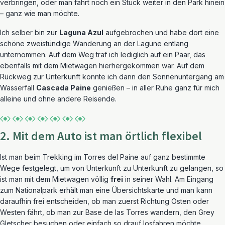
verbringen, oder man fährt noch ein Stück weiter in den Park hinein
– ganz wie man möchte.
Ich selber bin zur
Laguna Azul
aufgebrochen und habe dort eine
schöne zweistündige Wanderung an der Lagune entlang
unternommen. Auf dem Weg traf ich lediglich auf ein Paar, das
ebenfalls mit dem Mietwagen hierhergekommen war. Auf dem
Rückweg zur Unterkunft konnte ich dann den Sonnenuntergang am
Wasserfall
Cascada Paine
genießen – in aller Ruhe ganz für mich
alleine und ohne andere Reisende.
2. Mit dem Auto ist man örtlich flexibel
Ist man beim Trekking im Torres del Paine auf ganz bestimmte
Wege festgelegt, um von Unterkunft zu Unterkunft zu gelangen, so
ist man mit dem Mietwagen völlig
frei
in seiner Wahl. Am Eingang
zum Nationalpark erhält man eine Übersichtskarte und man kann
daraufhin frei entscheiden, ob man zuerst Richtung Osten oder
Westen fährt, ob man zur Base de las Torres wandern, den Grey
Gletscher besuchen oder einfach so drauf losfahren möchte.