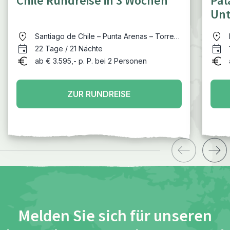
Chile Rundreise in 3 Wochen
Pat
Unt
Santiago de Chile – Punta Arenas – Torres
del Paine – Puerto Montt – Ancud – Castro
22 Tage / 21 Nächte
– Puerto Varas – Puyehue – Pucón – San
ab € 3.595,- p. P. bei 2 Personen
Pedro de Atacama – Valparaíso
ZUR RUNDREISE
Melden Sie sich für unseren