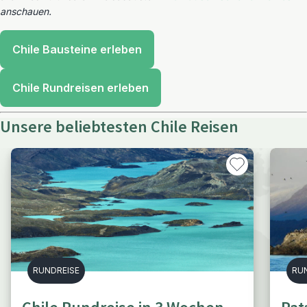
anschauen.
Chile Bausteine erleben
Chile Rundreisen erleben
Unsere beliebtesten Chile Reisen
RUNDREISE
RU