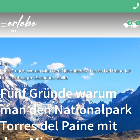
0
0
CHILE
Chile
Fünf Gründe Warum Man Den Nationalpark Torres Del Paine Mit
Dem Mietwagen Besuchen Sollte
Fünf Gründe warum
man den Nationalpark
Torres del Paine mit