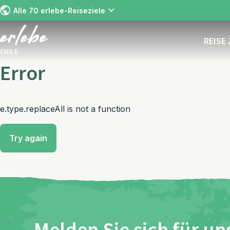
Alle 70 erlebe-Reiseziele
REISE
CHILE
Error
e.type.replaceAll is not a function
Try again