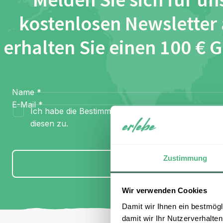
Melden Sie sich für un
kostenlosen Newsletter
erhalten Sie einen 100 € 
Name
*
E-Mail
*
Ich habe die Bestimmungen zum
Datenschutz
gel
diesen zu.
Zustimmung
Anmelden
Wir verwenden Cookies
Damit wir Ihnen ein bestmögl
damit wir Ihr Nutzerverhalten