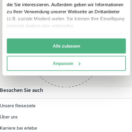
die Sie interessieren. Außerdem geben wir Informationen
zu Ihrer Verwendung unserer Webseite an Drittanbieter
(z.B. soziale Medien) weiter. Sie können Ihre Einwilligung
jederzeit ändern oder widerrufen.
Öffnungszeiten
Montag – Freitag:
Alle zulassen
08:00 – 19:00
und nach individueller
Anpassen
Terminvereinbarung
Besuchen Sie auch
Unsere Reiseziele
Über uns
Karriere bei erlebe