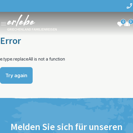
0
0
GRIECHENLAND FAMILIENREISEN
Error
e.type.replaceAll is not a function
Try again
Melden Sie sich für unseren