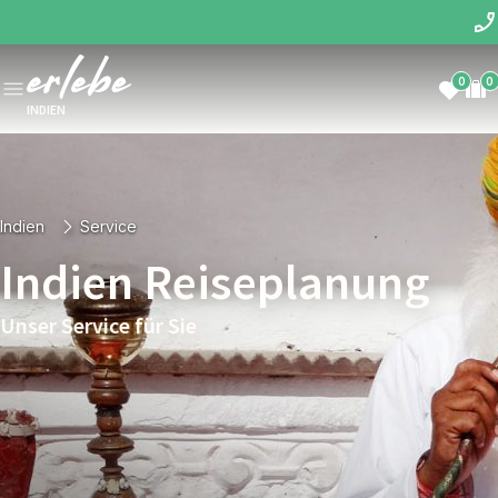
0
0
INDIEN
Indien
Service
Indien Reiseplanung
Unser Service für Sie