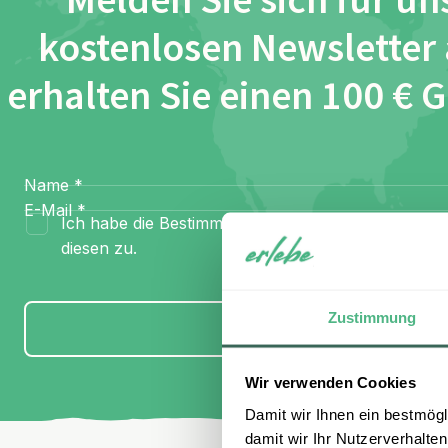
Melden Sie sich für un
kostenlosen Newsletter
erhalten Sie einen 100 € 
Name
*
E-Mail
*
Ich habe die Bestimmungen zum
Datenschutz
gel
diesen zu.
Zustimmung
Anmelden
Wir verwenden Cookies
Damit wir Ihnen ein bestmögl
damit wir Ihr Nutzerverhalten