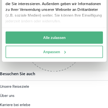
die Sie interessieren. Außerdem geben wir Informationen
zu Ihrer Verwendung unserer Webseite an Drittanbieter
(z.B. soziale Medien) weiter. Sie können Ihre Einwilligung
jederzeit ändern oder widerrufen.
Öffnungszeiten
Montag – Freitag:
Alle zulassen
08:00 – 19:00
und nach individueller
Anpassen
Terminvereinbarung
Besuchen Sie auch
Unsere Reiseziele
Über uns
Karriere bei erlebe