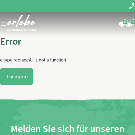
0
0
KANADA & ALASKA
Error
e.type.replaceAll is not a function
Try again
Melden Sie sich für unseren