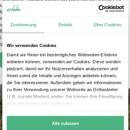
lokale Produkte, Gewürze und Handwerkskunst verkauft werden.
Besonders berührend ist Mindelos Verbindung zur
Musik
. Der
melancholisch-schöne
Morna-Stil
, weltweit bekannt durch die
unvergessene
Cesária Évora
, erfüllt noch heute die Straßen und
Zustimmung
Details
Über Cookies
Bars der Stadt. In den Musikclubs erleben Sie hautnah die
Leidenschaft der Kapverdianer für Gesang und Tanz – ehrlich,
gefühlvoll, echt.
Wir verwenden Cookies
Damit wir Ihnen ein bestmögliches Webseiten-Erlebnis
Mindelo auf Sao Vicente erleben
anbieten können, verwenden wir Cookies. Diese werden
platziert, damit wir Ihr Nutzerverhalten analysieren und
Ihnen somit die Inhalte und Anzeigen anbieten können,
die Sie interessieren. Außerdem geben wir Informationen
zu Ihrer Verwendung unserer Webseite an Drittanbieter
(z.B. soziale Medien) weiter. Sie können Ihre Einwilligung
jederzeit ändern oder widerrufen.
Alle zulassen