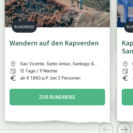
RUNDREISE
RU
Wandern auf den Kapverden
Kap
San
Sao Vicente, Santo Antao, Santiago &
Fogo
12 Tage / 11 Nächte
ab € 1.860 p.P. bei 2 Personen
ZUR RUNDREISE