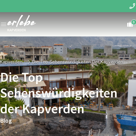
0
KAPVERDEN
Kapverden
Die Top Sehenswürdigkeiten Der Kapverden
Die Top
Sehenswürdigkeiten
der Kapverden
Blog