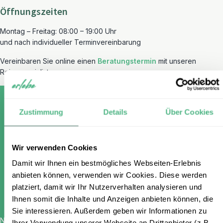
Öffnungszeiten
Montag – Freitag: 08:00 – 19:00 Uhr
und nach individueller Terminvereinbarung
Vereinbaren Sie online einen
Beratungstermin
mit unseren
Reisespezialisten.
Zustimmung
Details
Über Cookies
Melden Sie sich für unseren
Wir verwenden Cookies
kostenlosen Newsletter an und
Damit wir Ihnen ein bestmögliches Webseiten-Erlebnis
erhalten Sie einen 100 €
anbieten können, verwenden wir Cookies. Diese werden
Gutschein
platziert, damit wir Ihr Nutzerverhalten analysieren und
Ihnen somit die Inhalte und Anzeigen anbieten können, die
Sie interessieren. Außerdem geben wir Informationen zu
Name
*
Ihrer Verwendung unserer Webseite an Drittanbieter (z.B.