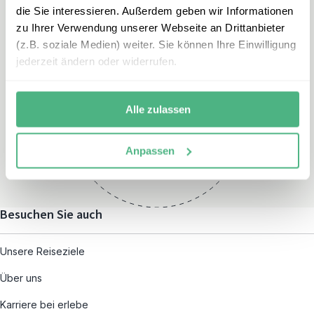
die Sie interessieren. Außerdem geben wir Informationen
zu Ihrer Verwendung unserer Webseite an Drittanbieter
(z.B. soziale Medien) weiter. Sie können Ihre Einwilligung
jederzeit ändern oder widerrufen.
Öffnungszeiten
Montag – Freitag:
Alle zulassen
08:00 – 19:00
und nach individueller
Anpassen
Terminvereinbarung
Besuchen Sie auch
Unsere Reiseziele
Über uns
Karriere bei erlebe