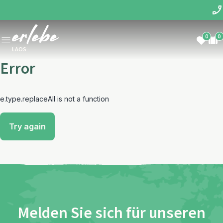
0
0
LAOS
Error
e.type.replaceAll is not a function
Try again
Melden Sie sich für unseren