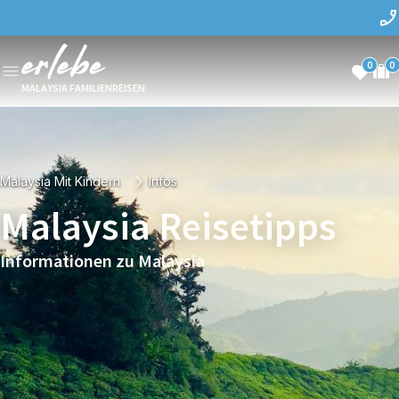
0
0
MALAYSIA FAMILIENREISEN
Malaysia Mit Kindern
Infos
Malaysia Reisetipps
Informationen zu Malaysia