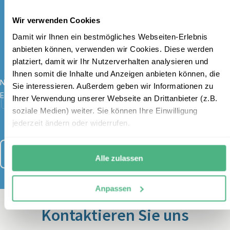
kostenlosen Newsletter an und
Wir verwenden Cookies
erhalten Sie einen 100 €
Damit wir Ihnen ein bestmögliches Webseiten-Erlebnis
Gutschein
anbieten können, verwenden wir Cookies. Diese werden
platziert, damit wir Ihr Nutzerverhalten analysieren und
Ihnen somit die Inhalte und Anzeigen anbieten können, die
Name
*
Sie interessieren. Außerdem geben wir Informationen zu
E-Mail
*
Ihrer Verwendung unserer Webseite an Drittanbieter (z.B.
Ich habe die Bestimmungen zum
Datenschutz
gelesen und
soziale Medien) weiter. Sie können Ihre Einwilligung
stimme diesen zu.
jederzeit ändern oder widerrufen.
Anmelden
Alle zulassen
Anpassen
Kontaktieren Sie uns