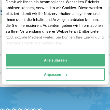
und Trinken rechnen?
Damit wir Ihnen ein bestmögliches Webseiten-Erlebnis
anbieten können, verwenden wir Cookies. Diese werden
Stornierung & Umbuchung
platziert, damit wir Ihr Nutzerverhalten analysieren und
Ihnen somit die Inhalte und Anzeigen anbieten können,
die Sie interessieren. Außerdem geben wir Informationen
Was passiert, wenn mein Ausflug abgesagt wird?
zu Ihrer Verwendung unserer Webseite an Drittanbieter
(z.B. soziale Medien) weiter. Sie können Ihre Einwilligung
Ich muss meine Reise stornieren. Was ist zu
jederzeit ändern oder widerrufen.
beachten?
Alle zulassen
Was ist, wenn eine Person storniert und wir eine
Ersatzperson mitnehmen möchten?
Anpassen
Was muss ich tun, um meine Reise umzubuchen?