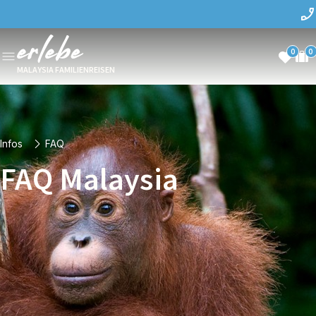
0
0
MALAYSIA FAMILIENREISEN
Infos
FAQ
FAQ Malaysia