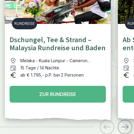
RUNDREISE
RU
Dschungel, Tee & Strand –
Ab 
Malaysia Rundreise und Baden
ent
Melaka - Kuala Lumpur - Cameron
Highlands - Belum Regenwald - Pulau
15 Tage / 14 Nächte
Perhentian - Kuala Lumpur
ab € 1.795,- p.P. bei 2 Personen
ZUR RUNDREISE