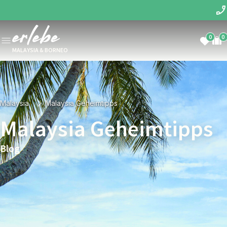
0
0
MALAYSIA & BORNEO
Malaysia
Malaysia Geheimtipps
Malaysia Geheimtipps
Blog