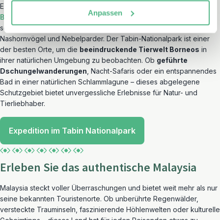
Ein weiteres verborgenes Juwel ist der
Tabin-Nationalpark
auf
Anpassen
Borneo
, ein Paradies für Tierfreunde. Hier leben einige der
seltensten Wildtiere Malaysias, darunter der Borneo-Zwergelefant,
Nashornvögel und Nebelparder. Der Tabin-Nationalpark ist einer
der besten Orte, um die
beeindruckende Tierwelt Borneos
in
ihrer natürlichen Umgebung zu beobachten. Ob
geführte
Dschungelwanderungen
, Nacht-Safaris oder ein entspannendes
Bad in einer natürlichen Schlammlagune – dieses abgelegene
Schutzgebiet bietet unvergessliche Erlebnisse für Natur- und
Tierliebhaber.
Expedition im Tabin Nationalpark
Erleben Sie das authentische Malaysia
Malaysia steckt voller Überraschungen und bietet weit mehr als nur
seine bekannten Touristenorte. Ob unberührte Regenwälder,
versteckte Trauminseln, faszinierende Höhlenwelten oder kulturelle