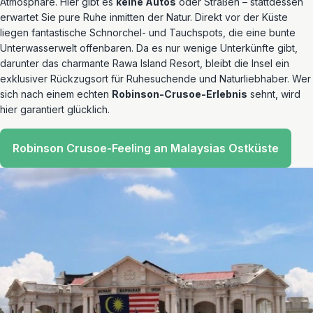
Atmosphäre. Hier gibt es
keine Autos
oder Straßen – stattdessen
erwartet Sie pure Ruhe inmitten der Natur. Direkt vor der Küste
liegen fantastische Schnorchel- und Tauchspots, die eine bunte
Unterwasserwelt offenbaren. Da es nur wenige Unterkünfte gibt,
darunter das charmante Rawa Island Resort, bleibt die Insel ein
exklusiver Rückzugsort für Ruhesuchende und Naturliebhaber. Wer
sich nach einem echten
Robinson-Crusoe-Erlebnis
sehnt, wird
hier garantiert glücklich.
Robinson Crusoe-Feeling an Malaysias Ostküste