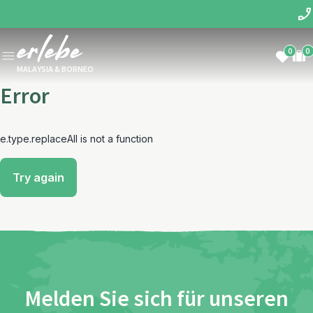
0
0
MALAYSIA & BORNEO
Error
e.type.replaceAll is not a function
Try again
Melden Sie sich für unseren