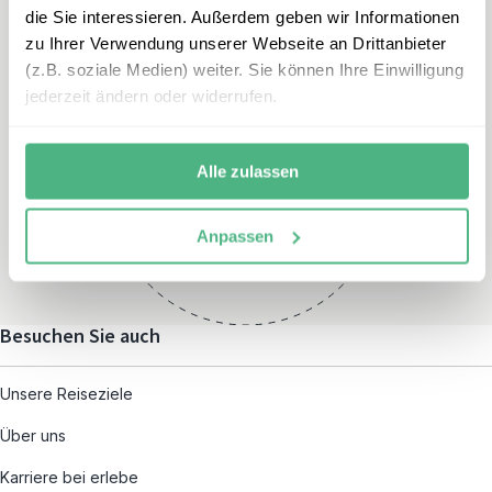
die Sie interessieren. Außerdem geben wir Informationen
zu Ihrer Verwendung unserer Webseite an Drittanbieter
(z.B. soziale Medien) weiter. Sie können Ihre Einwilligung
jederzeit ändern oder widerrufen.
Öffnungszeiten
Montag – Freitag:
Alle zulassen
08:00 – 19:00
und nach individueller
Anpassen
Terminvereinbarung
Besuchen Sie auch
Unsere Reiseziele
Über uns
Karriere bei erlebe