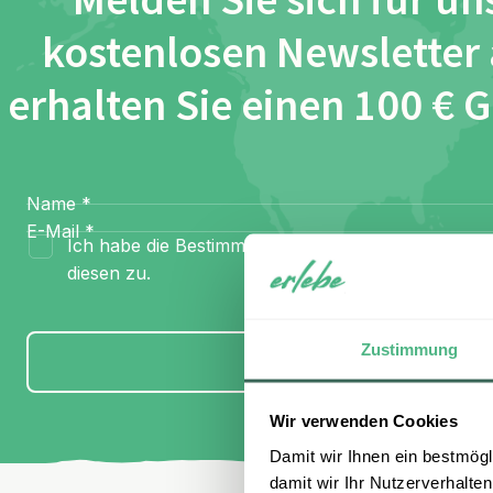
Melden Sie sich für un
kostenlosen Newsletter
erhalten Sie einen 100 € 
Name
*
E-Mail
*
Ich habe die Bestimmungen zum
Datenschutz
gel
diesen zu.
Zustimmung
Anmelden
Wir verwenden Cookies
Damit wir Ihnen ein bestmögl
damit wir Ihr Nutzerverhalten