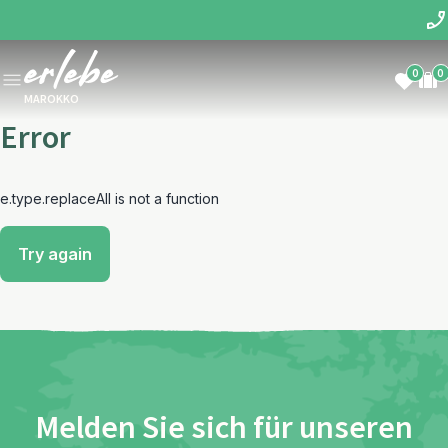
0
0
MAROKKO
Error
e.type.replaceAll is not a function
Try again
Melden Sie sich für unseren