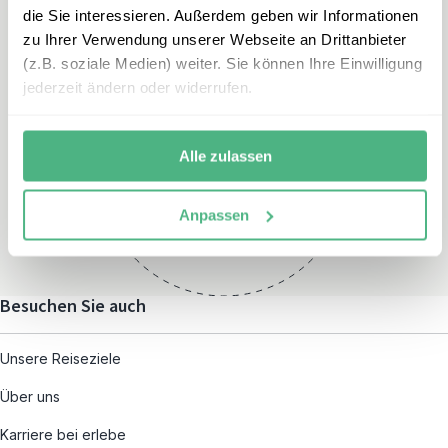
die Sie interessieren. Außerdem geben wir Informationen
zu Ihrer Verwendung unserer Webseite an Drittanbieter
(z.B. soziale Medien) weiter. Sie können Ihre Einwilligung
jederzeit ändern oder widerrufen.
Öffnungszeiten
Montag – Freitag:
Alle zulassen
08:00 – 19:00
und nach individueller
Anpassen
Terminvereinbarung
Besuchen Sie auch
Unsere Reiseziele
Über uns
Karriere bei erlebe