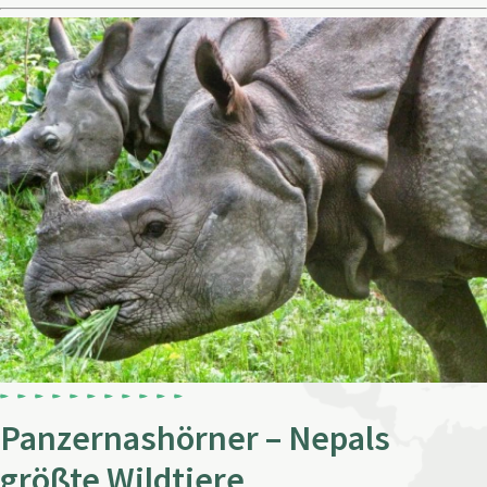
Panzernashörner – Nepals
größte Wildtiere