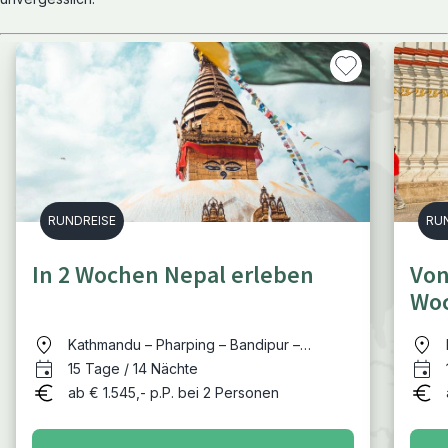
RUNDREISE
RU
In 2 Wochen Nepal erleben
Von
Woc
Kathmandu – Pharping – Bandipur –
Pokhara – Chitwan Nationalpark –
15 Tage / 14 Nächte
Kathmandu
ab € 1.545,- p.P. bei 2 Personen