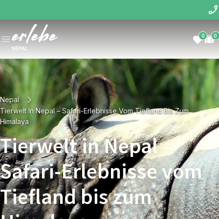
0
0
NEPAL
Nepal
Tierwelt In Nepal – Safari-Erlebnisse Vom Tiefland Bis Zum
Himalaya
Tierwelt in Nepal –
Safari-Erlebnisse vom
Tiefland bis zum