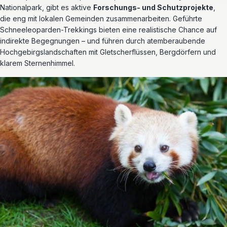
Nationalpark, gibt es aktive
Forschungs- und Schutzprojekte
,
die eng mit lokalen Gemeinden zusammenarbeiten. Geführte
Schneeleoparden-Trekkings bieten eine realistische Chance auf
indirekte Begegnungen – und führen durch atemberaubende
Hochgebirgslandschaften mit Gletscherflüssen, Bergdörfern und
klarem Sternenhimmel.