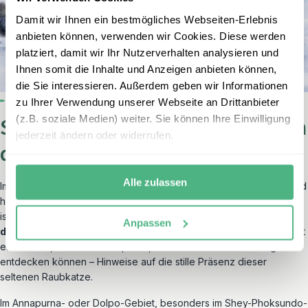
Damit wir Ihnen ein bestmögliches Webseiten-Erlebnis
anbieten können, verwenden wir Cookies. Diese werden
platziert, damit wir Ihr Nutzerverhalten analysieren und
Ihnen somit die Inhalte und Anzeigen anbieten können,
die Sie interessieren. Außerdem geben wir Informationen
zu Ihrer Verwendung unserer Webseite an Drittanbieter
(z.B. soziale Medien) weiter. Sie können Ihre Einwilligung
Schneeleoparden – das Phantom
jederzeit ändern oder widerrufen.
des Himalaya
Alle zulassen
Im Gegensatz zu den Tieren des Tieflands lebt der Schneeleopard
hoch oben in den Bergen – in Höhenlagen
über 3.000 Metern
. Er
ist extrem scheu, hervorragend getarnt und vor allem
Anpassen
dämmerungsaktiv
, weshalb Sichtungen selten sind. Dennoch gibt
es Gebiete, in denen Sie Spuren, Kot oder Reviermarkierungen
entdecken können – Hinweise auf die stille Präsenz dieser
seltenen Raubkatze.
Im Annapurna- oder Dolpo-Gebiet, besonders im Shey-Phoksundo-