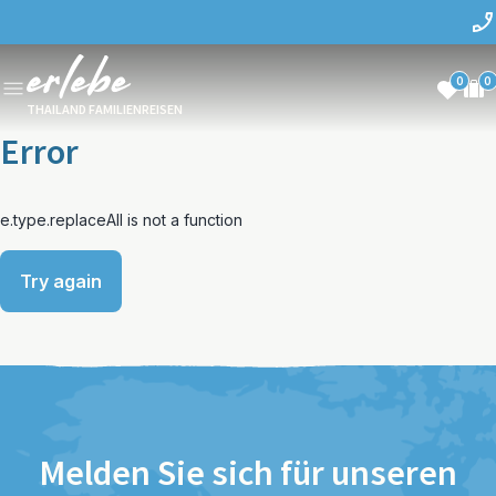
0
0
THAILAND FAMILIENREISEN
Error
e.type.replaceAll is not a function
Try again
Melden Sie sich für unseren