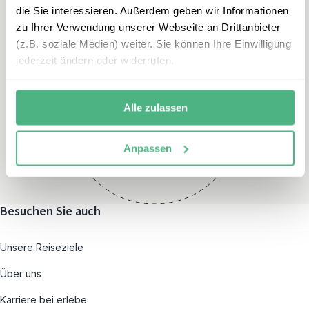
die Sie interessieren. Außerdem geben wir Informationen
zu Ihrer Verwendung unserer Webseite an Drittanbieter
(z.B. soziale Medien) weiter. Sie können Ihre Einwilligung
jederzeit ändern oder widerrufen.
Öffnungszeiten
Montag – Freitag:
Alle zulassen
08:00 – 19:00
und nach individueller
Anpassen
Terminvereinbarung
Besuchen Sie auch
Unsere Reiseziele
Über uns
Karriere bei erlebe