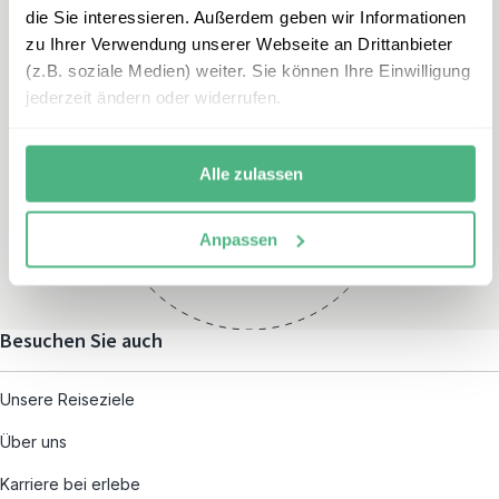
die Sie interessieren. Außerdem geben wir Informationen
zu Ihrer Verwendung unserer Webseite an Drittanbieter
(z.B. soziale Medien) weiter. Sie können Ihre Einwilligung
jederzeit ändern oder widerrufen.
Öffnungszeiten
Montag – Freitag:
Alle zulassen
08:00 – 19:00
und nach individueller
Anpassen
Terminvereinbarung
Besuchen Sie auch
Unsere Reiseziele
Über uns
Karriere bei erlebe