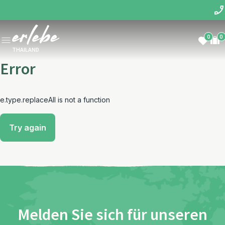
0
0
THAILAND
Error
e.type.replaceAll is not a function
Try again
Melden Sie sich für unseren