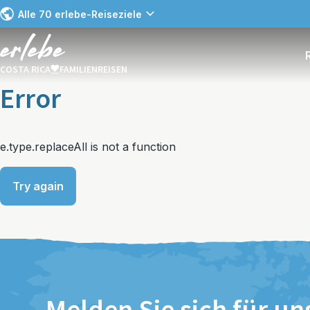
Alle 70 erlebe-Reiseziele
COSTA RICA
FAMILIENREISEN
Error
e.type.replaceAll is not a function
Try again