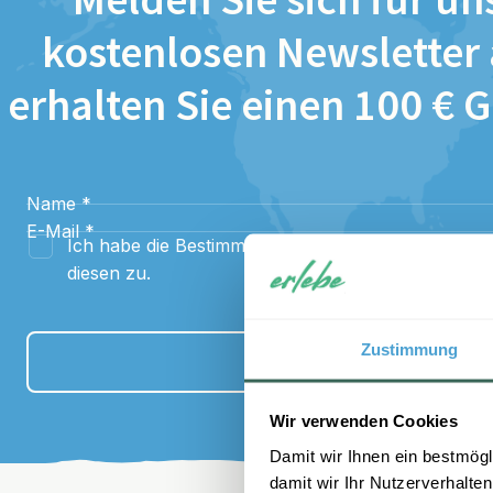
Melden Sie sich für un
kostenlosen Newsletter
erhalten Sie einen 100 € 
Name
*
E-Mail
*
Ich habe die Bestimmungen zum
Datenschutz
gel
diesen zu.
Zustimmung
Anmelden
Wir verwenden Cookies
Damit wir Ihnen ein bestmögl
damit wir Ihr Nutzerverhalten