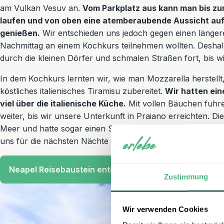
am Vulkan Vesuv an.
Vom Parkplatz aus kann man bis zu
laufen und von oben eine atemberaubende Aussicht auf
genießen.
Wir entschieden uns jedoch gegen einen länger
Nachmittag an einem Kochkurs teilnehmen wollten. Deshal
durch die kleinen Dörfer und schmalen Straßen fort, bis wi
In dem Kochkurs lernten wir, wie man Mozzarella herstellt
köstliches italienisches Tiramisu zubereitet.
Wir hatten ei
viel über die italienische Küche.
Mit vollen Bäuchen fuhre
weiter, bis wir unsere Unterkunft in Praiano erreichten. Di
Meer und hatte sogar einen Sitzbereich unter Zitronenbäu
uns für die nächsten Nächte einfach nur wohlfühlen konn
Neapel Reisebaustein entdecken
Zustimmung
Wir verwenden Cookies