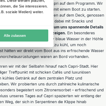
es. Diese werden platziert,
 Ausflug zur schönen Insel Capri auf dem Programm. Wir
önnen, die Sie interessieren.
n nach Sorrent, um von dort mit einem Boot zu starten.
B. soziale Medien) weiter.
in absolutes Highlight. Wir saßen auf dem Deck, genossen
as glitzernde Meer und wurden dabei mit Snacks und
Guide hielt immer wieder an, um uns spannende Details
n und Sehenswürdigkeiten zu zeigen.
Ein besonderes
Alle zulassen
er Blauen Grotte. Das intensiv blaue Wasser in der Höhle
s Anfang Oktober schon etwas zu kühl, um noch
 hätten wir direkt vom Boot aus ins erfrischende Wasser
hnorchelausrüstungen waren an Bord vorhanden.
en wir mit der Seilbahn hinauf nach Capri-Stadt. Hier
liger Treffpunkt mit schicken Cafés und luxuriösen
n kühles Getränk auf dem zentralen Platz und
iben. Wir probierten uns durch zahlreiche kulinarische
esonders begeistert vom Zitronensorbet – erfrischend und
luss unseres Tages auf Capri spazierten wir entlang der
n Weg, der sich in Serpentinen die Klippe hinab