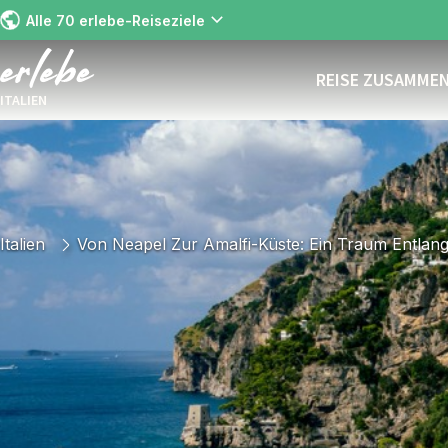
Alle 70 erlebe-Reiseziele
REISE ZUSAMME
ITALIEN
Italien
Von Neapel Zur Amalfi-Küste: Ein Traum Entlan