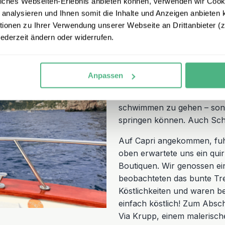
iches Webseiten-Erlebnis anbieten können, verwenden wir Cooki
Am nächsten Tag stand ein
 analysieren und Ihnen somit die Inhalte und Anzeigen anbieten k
fuhren die schmalen Straße
onen zu Ihrer Verwendung unserer Webseite an Drittanbieter (z.
Schon die Bootsfahrt war e
jederzeit ändern oder widerrufen.
die Sonne, den Blick auf d
Getränken versorgt.
Unser 
über die Insel zu erzähle
Anpassen
Erlebnis war der Stopp an d
war magisch. Leider war e
schwimmen zu gehen – sonst
springen können. Auch Sc
Auf Capri angekommen, fuhr
oben erwartete uns ein quir
Boutiquen. Wir genossen ei
beobachteten das bunte Tre
Köstlichkeiten und waren b
einfach köstlich! Zum Absch
Via Krupp, einem malerische