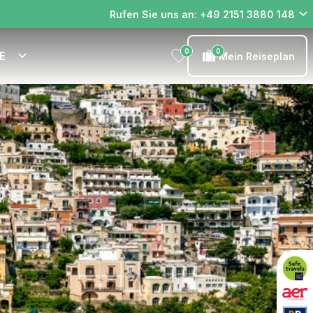
Rufen Sie uns an: +49 2151 3880 148
0
0
E
Mein Reiseplan