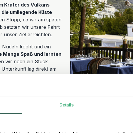
m Krater des Vulkans
 die umliegende Küste
en Stopp, da wir am späten
b setzten wir unsere Fahrt
r unser Ziel erreichten.
, Nudeln kocht und ein
ne Menge Spaß und lernten
n wir noch ein Stück
e Unterkunft lag direkt am
men – ein Ort, an dem wir
ten.
Details
Tag 3 - Auf geht`s