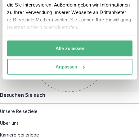
die Sie interessieren. Außerdem geben wir Informationen
zu Ihrer Verwendung unserer Webseite an Drittanbieter
(z.B. soziale Medien) weiter. Sie können Ihre Einwilligung
jederzeit ändern oder widerrufen.
Öffnungszeiten
Montag – Freitag:
Alle zulassen
08:00 – 19:00
und nach individueller
Anpassen
Terminvereinbarung
Besuchen Sie auch
Unsere Reiseziele
Über uns
Karriere bei erlebe