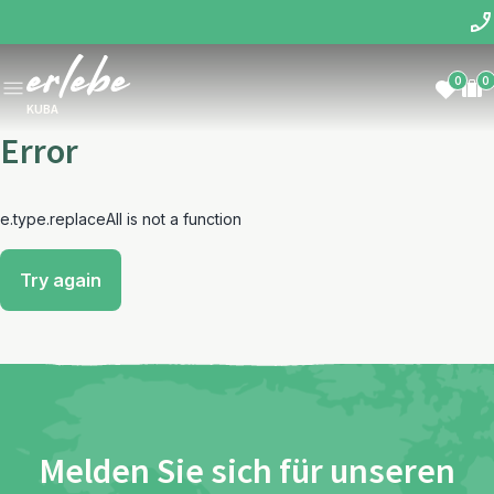
0
0
KUBA
Error
e.type.replaceAll is not a function
Try again
Melden Sie sich für unseren