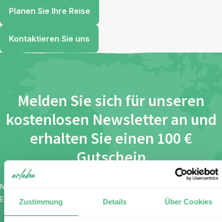
Planen Sie Ihre Reise
Kontaktieren Sie uns
Melden Sie sich für unseren
kostenlosen Newsletter an und
erhalten Sie einen 100 €
Gutschein
Name
*
E-Mail
*
Zustimmung
Details
Über Cookies
Ich habe die Bestimmungen zum
Datenschutz
gelesen und
stimme diesen zu.