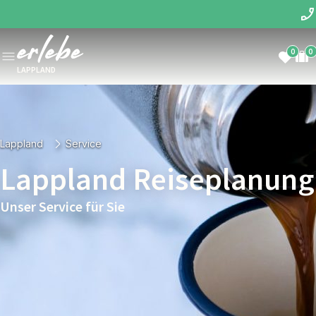
0
0
LAPPLAND
Lappland
Service
Lappland Reiseplanung
Unser Service für Sie