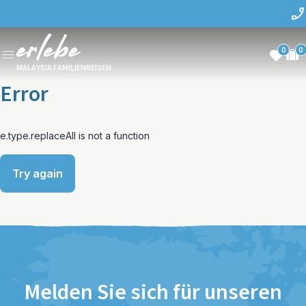
0
0
MALAYSIA FAMILIENREISEN
Error
e.type.replaceAll is not a function
Try again
Melden Sie sich für unseren