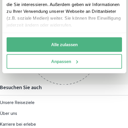
die Sie interessieren. Außerdem geben wir Informationen
zu Ihrer Verwendung unserer Webseite an Drittanbieter
(z.B. soziale Medien) weiter. Sie können Ihre Einwilligung
jederzeit ändern oder widerrufen.
Öffnungszeiten
Montag – Freitag:
Alle zulassen
08:00 – 19:00
und nach individueller
Anpassen
Terminvereinbarung
Besuchen Sie auch
Unsere Reiseziele
Über uns
Karriere bei erlebe