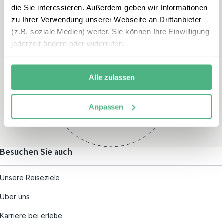
die Sie interessieren. Außerdem geben wir Informationen
zu Ihrer Verwendung unserer Webseite an Drittanbieter
(z.B. soziale Medien) weiter. Sie können Ihre Einwilligung
jederzeit ändern oder widerrufen.
Öffnungszeiten
Montag – Freitag:
Alle zulassen
08:00 – 19:00
und nach individueller
Anpassen
Terminvereinbarung
Besuchen Sie auch
Unsere Reiseziele
Über uns
Karriere bei erlebe