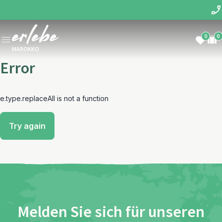
0
0
MAROKKO
Error
e.type.replaceAll is not a function
Try again
Melden Sie sich für unseren