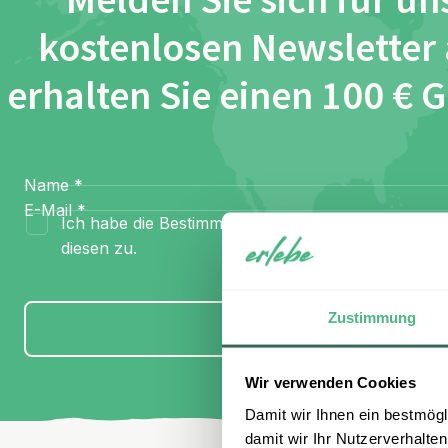
Melden Sie sich für un
kostenlosen Newsletter
erhalten Sie einen 100 € 
Name
*
E-Mail
*
Ich habe die Bestimmungen zum
Datenschutz
gel
diesen zu.
Zustimmung
Anmelden
Wir verwenden Cookies
Damit wir Ihnen ein bestmögl
damit wir Ihr Nutzerverhalten