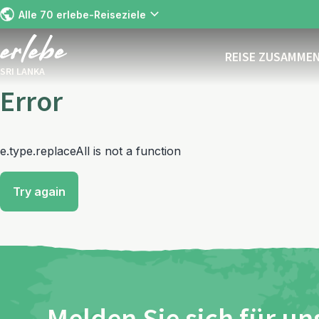
Alle 70 erlebe-Reiseziele
REISE ZUSAMME
SRI LANKA
Error
e.type.replaceAll is not a function
Try again