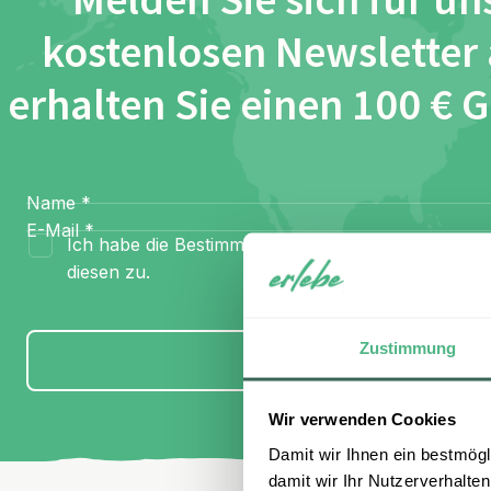
Melden Sie sich für un
kostenlosen Newsletter
erhalten Sie einen 100 € 
Name
*
E-Mail
*
Ich habe die Bestimmungen zum
Datenschutz
gel
diesen zu.
Zustimmung
Anmelden
Wir verwenden Cookies
Damit wir Ihnen ein bestmögl
damit wir Ihr Nutzerverhalten