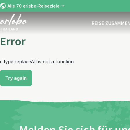
Alle 70 erlebe-Reiseziele
REISE ZUSAMME
THAILAND
Error
e.type.replaceAll is not a function
Try again