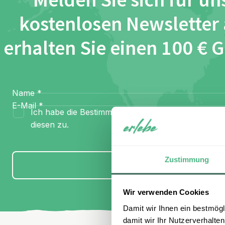
Melden Sie sich für un
kostenlosen Newsletter
erhalten Sie einen 100 € 
Name
*
E-Mail
*
Ich habe die Bestimmungen zum
Datenschutz
gel
diesen zu.
Zustimmung
Anmelden
Wir verwenden Cookies
Damit wir Ihnen ein bestmögl
damit wir Ihr Nutzerverhalten