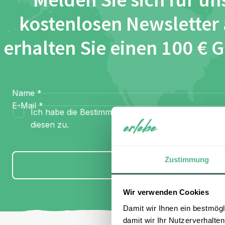
Melden Sie sich für un
kostenlosen Newsletter
erhalten Sie einen 100 € 
Name
*
E-Mail
*
Ich habe die Bestimmungen zum
Datenschutz
gel
diesen zu.
Zustimmung
Anmelden
Wir verwenden Cookies
Damit wir Ihnen ein bestmögl
damit wir Ihr Nutzerverhalten