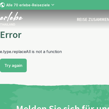
Alle 70 erlebe-Reiseziele
REISE ZUSAMME
THAILAND
Error
e.type.replaceAll is not a function
Try again