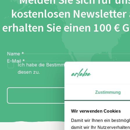
Melden Sie sich für un
kostenlosen Newsletter
erhalten Sie einen 100 € 
Name
*
E-Mail
*
Ich habe die Bestimmungen zum
Datenschutz
gel
diesen zu.
Zustimmung
Anmelden
Wir verwenden Cookies
Damit wir Ihnen ein bestmögl
damit wir Ihr Nutzerverhalten