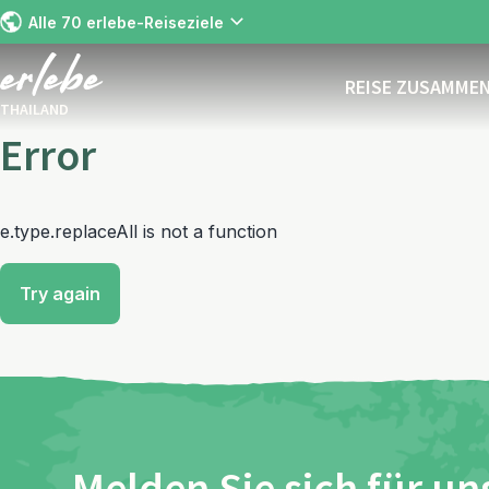
Alle 70 erlebe-Reiseziele
REISE ZUSAMME
THAILAND
Error
e.type.replaceAll is not a function
Try again