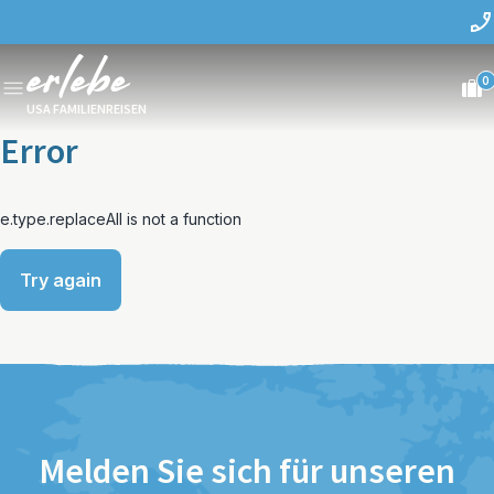
0
USA FAMILIENREISEN
Error
e.type.replaceAll is not a function
Try again
Melden Sie sich für unseren