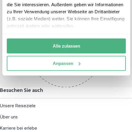
die Sie interessieren. Außerdem geben wir Informationen
zu Ihrer Verwendung unserer Webseite an Drittanbieter
(z.B. soziale Medien) weiter. Sie können Ihre Einwilligung
jederzeit ändern oder widerrufen.
Öffnungszeiten
Montag – Freitag:
Alle zulassen
08:00 – 19:00
und nach individueller
Anpassen
Terminvereinbarung
Besuchen Sie auch
Unsere Reiseziele
Über uns
Karriere bei erlebe