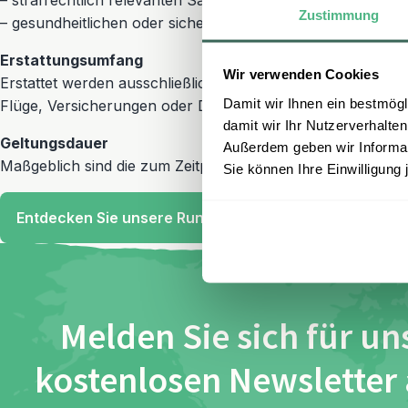
– strafrechtlich relevanten Sachverhalten oder bestehende
Zustimmung
– gesundheitlichen oder sicherheitsrelevanten Gründen, die
Erstattungsumfang
Wir verwenden Cookies
Erstattet werden ausschließlich die bei erlebe gebuchten u
Damit wir Ihnen ein bestmögl
Flüge, Versicherungen oder Drittanbieter-Leistungen) sind
damit wir Ihr Nutzerverhalten
Geltungsdauer
Außerdem geben wir Informati
Maßgeblich sind die zum Zeitpunkt der Buchung gültigen 
Sie können Ihre Einwilligung 
Entdecken Sie unsere Rundreisen
Melden Sie sich für un
kostenlosen Newsletter