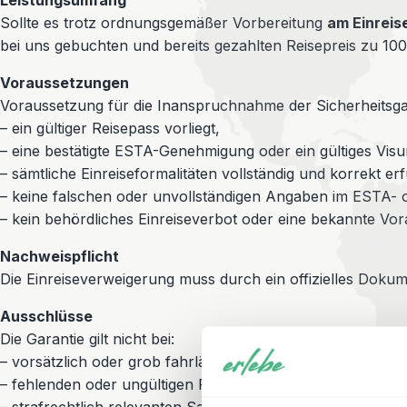
Leistungsumfang
Sollte es trotz ordnungsgemäßer Vorbereitung
am Einreis
bei uns gebuchten und bereits gezahlten Reisepreis zu 10
Voraussetzungen
Voraussetzung für die Inanspruchnahme der Sicherheitsgara
– ein gültiger Reisepass vorliegt,
– eine bestätigte ESTA-Genehmigung oder ein gültiges Vis
– sämtliche Einreiseformalitäten vollständig und korrekt erf
– keine falschen oder unvollständigen Angaben im ESTA-
– kein behördliches Einreiseverbot oder eine bekannte Vo
Nachweispflicht
Die Einreiseverweigerung muss durch ein offizielles Doku
Ausschlüsse
Die Garantie gilt nicht bei:
– vorsätzlich oder grob fahrlässig falschen Angaben,
– fehlenden oder ungültigen Reisedokumenten,